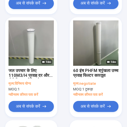
अब से संपर्क करें
अब से संपर्क करें
जल उपचार के लिए
60 इंच PHFM श्रृंखला उच्च
110M3/H प्रवाह दर और
प्रवाह फिल्टर कारतूस
पीपी फिल्टर मीडिया के साथ
मूल्य:
विनिमय योग्य
मूल्य:
negotiate
40 इंच का उच्च प्रवाह फिल्टर
MOQ:
1
MOQ:
1 टुकड़ा
कारतूस
नवीनतम कीमत पता करें
नवीनतम कीमत पता करें
अब से संपर्क करें
अब से संपर्क करें