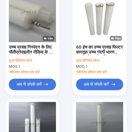
उच्च प्रवाह निस्पंदन के लिए
60 इंच का उच्च प्रवाह फिल्टर
पॉलीप्रोपाइलीन मीडिया के साथ
कारतूस उच्च गंदगी धारण
70'' पावर प्लांट कंडेनसेट
क्षमता और पानी शुद्धिकरण के
मूल्य:
विनिमय योग्य
मूल्य:
विनिमय योग्य
वाटर प्लीटेड फिल्टर कार्ट्रिज
लिए 110m3/h प्रवाह दर के
MOQ:
1
MOQ:
1
साथ
नवीनतम कीमत पता करें
नवीनतम कीमत पता करें
अब से संपर्क करें
अब से संपर्क करें
घर
उत्पाद
वीडियो