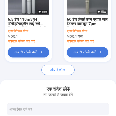
वी.आर. शो
हमारे बारे में
6.5 इंच 110m3/H
60 इंच लंबाई उच्च प्रवाह जल
पॉलीप्रोपाइलीन हाई फ्लो
फिल्टर कारतूस 7μm
फ़ैक्टरी टूर
फिल्टर कार्ट्रिज, उच्च गंदगी
निस्पंदन क्षेत्र और 120 °C
मूल्य:
विनिमय योग्य
मूल्य:
विनिमय योग्य
धारण क्षमता के साथ समुद्री
अधिकतम तापमान के साथ
MOQ:
1
MOQ:
1 पीसी
जल विलवणीकरण के लिए
गुणवत्ता नियंत्रण
नवीनतम कीमत पता करें
नवीनतम कीमत पता करें
हमसे संपर्क करें
अब से संपर्क करें
अब से संपर्क करें
समाचार
और देखो
मामले
एक संदेश छोड़ें
हम जल्दी से जवाब देंगे
उच्च प्रवाह फिल्टर कारतूस
Pleated फ़िल्टर कारतूस