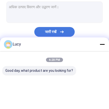
झिल्ली फिल्टर कारतूस
पीपी Pleated फ़िल्टर
उच्च तापमान पानी फ़िल्टर
जारी रखें
कंडेनसेट पॉलिशिंग फ़िल्टर
Lucy
स्ट्रिंग घाव फ़िल्टर कारतूस
हमारी श्रेणियाँ
पिघल उड़ा फ़िल्टर कारतूस
6:28 PM
स्टेनलेस स्टील फ़िल्टर कार्ट्रिज
Good day, what product are you looking for?
स्टेनलेस स्टील फिल्टर आवास
पावर प्लांट फ़िल्टर कारतूस
उच्च प्रवाह फिल्टर कारतूस
Pleated फ़िल्टर कारतूस
झिल्ली फिल्टर कारत
माइक्रोइलेक्ट्रॉनिक फ़िल्टर