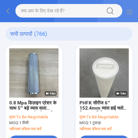
सभी उत्पादों
(766)
0.8 Mpa डिज़ाइन प्रेशर के
PHFK सीरीज 6''
साथ 5'' बड़े व्यास वाला
152.4mm व्यास हाई फ्लो
304/316L स्टेनलेस स्टील
फिल्टर कार्ट्रिज 70m3/h
मूल्य:
To Be Negotiable
मूल्य:
To Be Negotiable
मेश फिल्टर कार्ट्रिज
अधिकतम प्रवाह दर और पीपी
MOQ:
1 पीसी
MOQ:
1 टुकड़ा
प्लीटेड डिज़ाइन के साथ
नवीनतम कीमत पता करें
नवीनतम कीमत पता करें