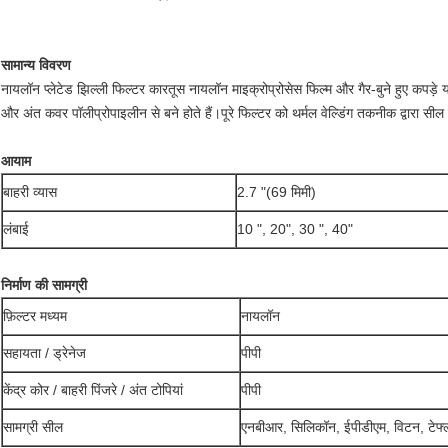
सामान्य विवरण
नायलॉन प्लेटेड झिल्ली फिल्टर कारतूस नायलॉन माइक्रोप्रोसेस फिल्म और गैर-बुने हुए कपड़े
और अंत कवर पॉलीप्रोपाइलीन से बने होते हैं।पूरे फिल्टर को थर्मल वेल्डिंग तकनीक द्वारा सी
आयाम
बाहरी व्यास
2.7 "(69 मिमी)
लंबाई
10 ", 20", 30 ", 40"
निर्माण की सामग्री
फ़िल्टर मध्यम
नायलॉन
सहायता / ड्रेनेज
पीपी
केंद्र कोर / बाहरी पिंजरे / अंत टोपियां
पीपी
सामग्री सील
एनबीआर, सिलिकॉन, ईपीडीएम, विटन, टेफ्