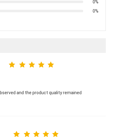
0%
0%
ng observed and the product quality remained