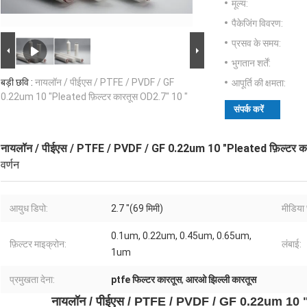
मूल्य:
पैकेजिंग विवरण:
प्रसव के समय:
भुगतान शर्तें:
बड़ी छवि :
नायलॉन / पीईएस / PTFE / PVDF / GF
आपूर्ति की क्षमता:
0.22um 10 "Pleated फ़िल्टर कारतूस OD2.7" 10 "
संपर्क करें
नायलॉन / पीईएस / PTFE / PVDF / GF 0.22um 10 "Pleated फ़िल्टर क
वर्णन
आयुध डिपो:
2.7 "(69 मिमी)
मीडिया छ
0.1um, 0.22um, 0.45um, 0.65um,
फ़िल्टर माइक्रोन:
लंबाई:
1um
प्रमुखता देना:
ptfe फिल्टर कारतूस
,
आरओ झिल्ली कारतूस
नायलॉन / पीईएस / PTFE / PVDF / GF 0.22um 10 "