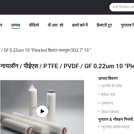
र
उत्पाद
वीडियो
वी.आर. शो
हमारे बारे में
फ़ैक्टरी टूर
गुणवत्ता 
 / GF 0.22um 10 "Pleated फ़िल्टर कारतूस OD2.7" 10 "
नायलॉन / पीईएस / PTFE / PVDF / GF 0.22um 10 "Plea
उत्पाद विवरण:
उत्पत्ति के प्लेस:
ब्रांड नाम:
प्रमाणन:
मॉडल संख्या:
भुगतान & नौवहन नियमों:
न्यूनतम आदेश मात्रा: