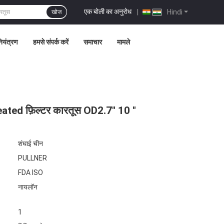
एक बोली का अनुरोध
|
Hindi
खोज
नियंत्रण
हमसे संपर्क करें
समाचार
मामले
ted फ़िल्टर कारतूस OD2.7" 10 "
शंघाई चीन
PULLNER
FDA ISO
नायलॉन
1