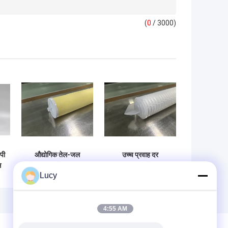
(
0
/ 3000)
पी
औद्योगिक तेल-जल
उच्च प्रवाह दर
स
पृथक्करण के लिए उच्च
रासायनिक और उच्च
Lucy
दक्षता वाला तेल हटाने
शुद्धता तरल निस्पंदन के
ी
वाला फ़िल्टर कार्ट्रिज
लिए पीईएस झिल्ली के
साथ अनुकूलित पीईएस
प्लीटेड फ़िल्टर कार्ट्रिज
4:55 AM