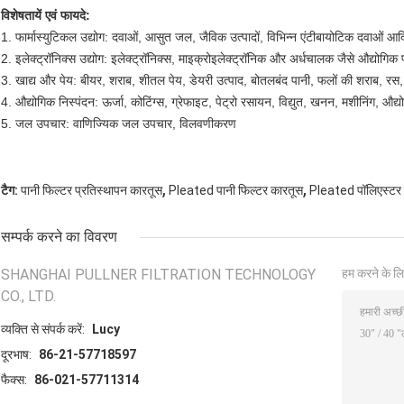
विशेषतायें एवं फायदे:
1. फार्मास्युटिकल उद्योग: दवाओं, आसुत जल, जैविक उत्पादों, विभिन्न एंटीबायोटिक दवाओं आदि 
2. इलेक्ट्रॉनिक्स उद्योग: इलेक्ट्रॉनिक्स, माइक्रोइलेक्ट्रॉनिक और अर्धचालक जैसे औद्योगिक
3. खाद्य और पेय: बीयर, शराब, शीतल पेय, डेयरी उत्पाद, बोतलबंद पानी, फलों की शराब, र
4. औद्योगिक निस्पंदन: ऊर्जा, कोटिंग्स, ग्रेफाइट, पेट्रो रसायन, विद्युत, खनन, मशीनिंग, 
5. जल उपचार: वाणिज्यिक जल उपचार, विलवणीकरण
,
,
टैग:
पानी फिल्टर प्रतिस्थापन कारतूस
Pleated पानी फिल्टर कारतूस
Pleated पॉलिएस्टर 
सम्पर्क करने का विवरण
SHANGHAI PULLNER FILTRATION TECHNOLOGY
हम करने के लि
CO., LTD.
व्यक्ति से संपर्क करें:
Lucy
दूरभाष:
86-21-57718597
फैक्स:
86-021-57711314