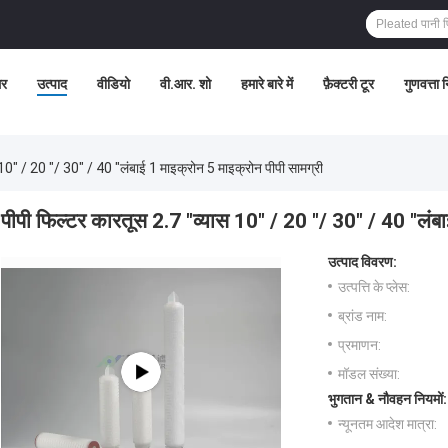
र
उत्पाद
वीडियो
वी.आर. शो
हमारे बारे में
फ़ैक्टरी टूर
गुणवत्ता 
 10" / 20 "/ 30" / 40 "लंबाई 1 माइक्रोन 5 माइक्रोन पीपी सामग्री
पीपी फिल्टर कारतूस 2.7 "व्यास 10" / 20 "/ 30" / 40 "लंबा
उत्पाद विवरण:
उत्पत्ति के प्लेस:
ब्रांड नाम:
प्रमाणन:
मॉडल संख्या:
भुगतान & नौवहन नियमों:
न्यूनतम आदेश मात्रा: