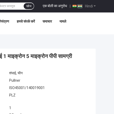
एक बोली का अनुरोध
|
Hindi
खोज
नियंत्रण
हमसे संपर्क करें
समाचार
मामले
ई 1 माइक्रोन 5 माइक्रोन पीपी सामग्री
शंघाई, चीन
Pullner
ISO45001/140019001
PLZ
1