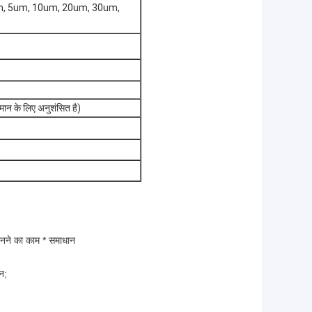
m, 5um, 10um, 20um, 30um,
ान के लिए अनुशंसित है)
छानने का काम * समाधान
दन;