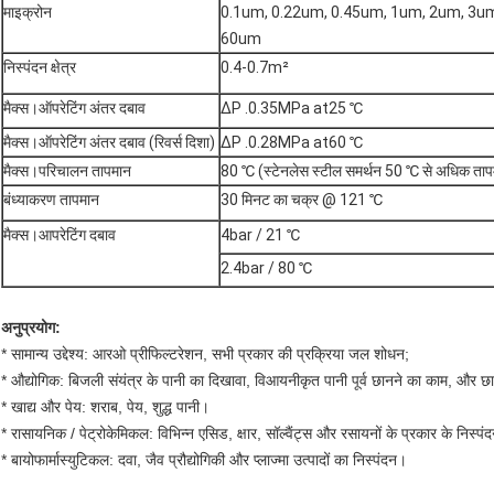
माइक्रोन
0.1um, 0.22um, 0.45um, 1um, 2um, 3u
60um
निस्पंदन क्षेत्र
0.4-0.7m²
मैक्स।ऑपरेटिंग अंतर दबाव
ΔP .0.35MPa at25 ℃
मैक्स।ऑपरेटिंग अंतर दबाव (रिवर्स दिशा)
ΔP .0.28MPa at60 ℃
मैक्स।परिचालन तापमान
80 ℃ (स्टेनलेस स्टील समर्थन 50 ℃ से अधिक तापम
बंध्याकरण तापमान
30 मिनट का चक्र @ 121 ℃
मैक्स।आपरेटिंग दबाव
4bar / 21 ℃
2.4bar / 80 ℃
अनुप्रयोग:
* सामान्य उद्देश्य: आरओ प्रीफिल्टरेशन, सभी प्रकार की प्रक्रिया जल शोधन;
* औद्योगिक: बिजली संयंत्र के पानी का दिखावा, विआयनीकृत पानी पूर्व छानने का काम, और 
* खाद्य और पेय: शराब, पेय, शुद्ध पानी।
* रासायनिक / पेट्रोकेमिकल: विभिन्न एसिड, क्षार, सॉल्वैंट्स और रसायनों के प्रकार के निस्पं
* बायोफार्मास्युटिकल: दवा, जैव प्रौद्योगिकी और प्लाज्मा उत्पादों का निस्पंदन।