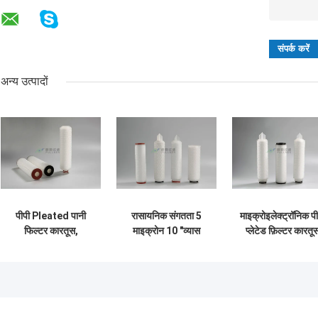
अन्य उत्पादों
पीपी Pleated पानी
रासायनिक संगतता 5
माइक्रोइलेक्ट्रॉनिक पी
फिल्टर कारतूस,
माइक्रोन 10 "व्यास
प्लेटेड फ़िल्टर कारतू
औद्योगिक कारतूस फ़िल्टर
2.7" के लिए पूर्ण पीपी
10 "20" 30 "40"
5 माइक्रोन आरओ
सामग्री फ़िल्टर कारतूस
आयुध डिपो 68.5 मिम
निस्पंदन