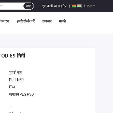
एक बोली का अनुरोध
|
Hindi
खोज
नियंत्रण
हमसे संपर्क करें
समाचार
मामले
्टर OD 69 मिमी
शंघाई चीन
PULLNER
FDA
नायलॉन PES PVDF
1