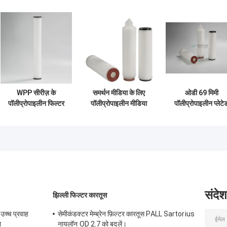
WPP सीरीज़ के
समर्थन मीडिया के लिए
ओडी 69 मिमी
पॉलीप्रोपाइलीन फिल्टर
पॉलीप्रोपाइलीन मीडिया
पॉलीप्रोपाइलीन प्लेटे
कारतूस के साथ निरंतर
के साथ 10 इंच - 40 इंच
फ़िल्टर कार्ट्रिज
पॉलीप्रोपाइलीन, बड़े
पेयजल फिल्टर कारतूस
माइक्रोन 0.22um
फिल्टरेशन क्षेत्र के लिए
नाममात्र रेटिंग
बहु-परत घुमावदार
संदेश
झिल्ली फिल्टर कारतूस
च्च प्रवाह
सेमीकंडक्टर मेम्ब्रेन फ़िल्टर कारतूस PALL Sartorius
ा
नायलॉन OD 2.7 को बदलें।