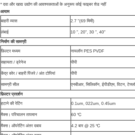
* दवा और खाद्य उद्योग की आवश्यकताओं के अनुरूप कोई फाइबर शेड नहीं
आयाम
बाहरी व्यास
2.7 "(69 मिमी)
लंबाई
10 ", 20", 30 ", 40"
निर्माण की सामग्री
फ़िल्टर मध्यम
नायलॉन PES PVDF
सहायता / ड्रेनेज
पीपी
केंद्र कोर / बाहरी पिंजरे / अंत टोपियां
पीपी
सामग्री सील
एनबीआर, सिलिकॉन, ईपीडीएम, विटन, टेफ्ल
फ़िल्टर प्रदर्शन
हटाने की रेटिंग
0.1um, 022um, 0.45um
मैक्स।
परिचालन तापमान
60 ℃
मैक्स।
ऑपरेटिंग अंतर दबाव
4.2 बार @ 25 ℃