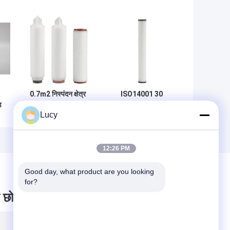
0.7m2 निस्पंदन क्षेत्र
ISO14001 30
ड
5Um 10 "नैनोफाइबर
"0.45um
Lucy
बीयर फ़िल्टर कारतूस
पॉलीप्रोपाइलीन खाद्य
और पेय जल फ़िल्टर
12:26 PM
Good day, what product are you looking 
for?
 छोड़ दो