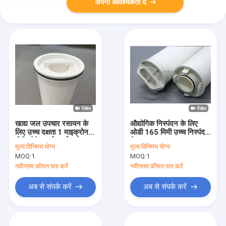
अपनी आवश्यकता दें
खाद्य जल उपचार रसायन के
औद्योगिक निस्पंदन के लिए
लिए उच्च दक्षता 1 माइक्रोन
ओडी 165 मिमी उच्च निस्पंदन
पीपी प्लेटेड हाई लार्ज फ्लो
क्षेत्र 40 '' 0.5/1/5/10
मूल्य:
विनिमय योग्य
मूल्य:
विनिमय योग्य
फिल्टर कार्ट्रिज
माइक्रोन आरओ जल फ़िल्टर
MOQ:
1
MOQ:
1
प्लेटेड
नवीनतम कीमत पता करें
नवीनतम कीमत पता करें
अब से संपर्क करें
अब से संपर्क करें