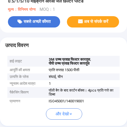
0.5/1/5/10 माइक्रोन आरओ जल फ़िल्टर प्लेटेड
मूल्य：विनिमय योग्य
MOQ：1
सबसे अच्छी कीमत
अब से संपर्क करें
उत्पाद विवरण
,
3M उच्च प्रवाह फिल्टर कारतूस
हाई लाइट
पीपी उच्च प्रवाह फिल्टर कारतूस
आपूर्ति की क्षमता
प्रति सप्ताह 1500 पीसी
उत्पत्ति के प्लेस
शंघाई, चीन
न्यूनतम आदेश मात्रा
1
पॉली बैग के बाद कार्टन बॉक्स। 4pcs प्रति गत्ते का
पैकेजिंग विवरण
डिब्बा
प्रमाणन
ISO45001/140019001
और देखो