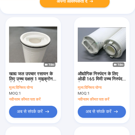
अपनी आवश्यकता दें
खाद्य जल उपचार रसायन के
औद्योगिक निस्पंदन के लिए
लिए उच्च दक्षता 1 माइक्रोन
ओडी 165 मिमी उच्च निस्पंदन
पीपी प्लेटेड हाई लार्ज फ्लो
क्षेत्र 40 '' 0.5/1/5/10
मूल्य:
विनिमय योग्य
मूल्य:
विनिमय योग्य
फिल्टर कार्ट्रिज
माइक्रोन आरओ जल फ़िल्टर
MOQ:
1
MOQ:
1
प्लेटेड
नवीनतम कीमत पता करें
नवीनतम कीमत पता करें
अब से संपर्क करें
अब से संपर्क करें