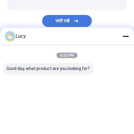
जारी रखें
Lucy
हमारी श्रेणियाँ
6:22 PM
Good day, what product are you looking for?
उच्च प्रवाह फिल्टर कारतूस
Pleated फ़िल्टर कारतूस
झिल्ली फिल्टर कारत
होम
हमारे बारे में
हमसे संपर्क करें
Desktop Site