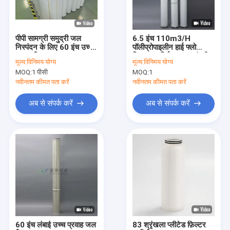
वी.आर. शो
हमारे बारे में
पीपी सामग्री समुद्री जल
6.5 इंच 110m3/H
निस्पंदन के लिए 60 इंच उच्च
पॉलीप्रोपाइलीन हाई फ्लो
फ़ैक्टरी टूर
प्रवाह फिल्टर कारतूस बनाया
फिल्टर कार्ट्रिज, उच्च गंदगी
मूल्य:
विनिमय योग्य
मूल्य:
विनिमय योग्य
धारण क्षमता के साथ समुद्री
MOQ:
1 पीसी
MOQ:
1
जल विलवणीकरण के लिए
गुणवत्ता नियंत्रण
नवीनतम कीमत पता करें
नवीनतम कीमत पता करें
हमसे संपर्क करें
अब से संपर्क करें
अब से संपर्क करें
समाचार
मामले
उच्च प्रवाह फिल्टर कारतूस
Pleated फ़िल्टर कारतूस
60 इंच लंबाई उच्च प्रवाह जल
83 श्रृंखला प्लीटेड फ़िल्टर