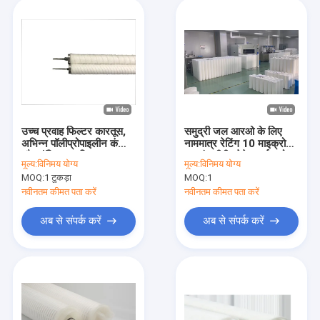
उच्च प्रवाह फिल्टर कारतूस,
समुद्री जल आरओ के लिए
अभिन्न पॉलीप्रोपाइलीन कंकाल
नाममात्र रेटिंग 10 माइक्रोन
और पॉलिएस्टर फिल्टर
40 इंच पीपी प्लेटेड हाई फ्लो
मूल्य:
विनिमय योग्य
मूल्य:
विनिमय योग्य
फिल्टर कार्ट्रिज
MOQ:
1 टुकड़ा
MOQ:
1
नवीनतम कीमत पता करें
नवीनतम कीमत पता करें
अब से संपर्क करें
अब से संपर्क करें