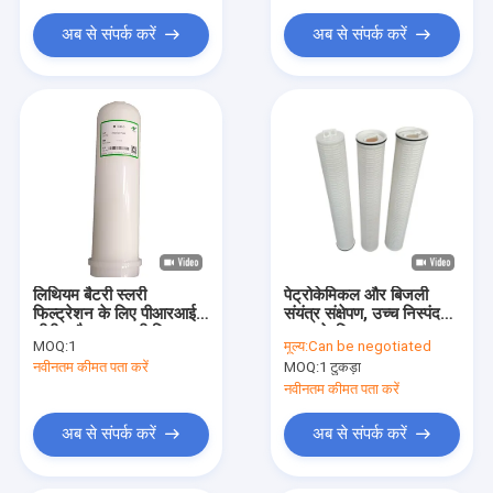
पेय फ़िल्टर कार्ट्रिज
अब से संपर्क करें
अब से संपर्क करें
दवा फ़िल्टर
एफआरपी फिल्टर हाउसिंग
नई ऊर्जा फ़िल्टर कारतूस
लिथियम बैटरी स्लरी
पेट्रोकेमिकल और बिजली
फिल्ट्रेशन के लिए पीआरआई
संयंत्र संक्षेपण, उच्च निस्पंदन
सीरीज कैप्सूल स्लरी फिल्टर
दक्षता के लिए उच्च प्रवाह
MOQ:
1
मूल्य:
Can be negotiated
कारतूस
फ़िल्टर कारतूस।
नवीनतम कीमत पता करें
MOQ:
1 टुकड़ा
नवीनतम कीमत पता करें
अब से संपर्क करें
अब से संपर्क करें