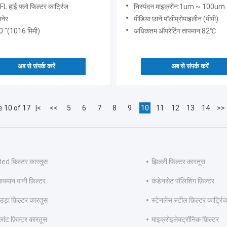
प्लांट
L हाई फ्लो फिल्टर कार्ट्रिज
निस्पंदन माइक्रोन:1um ~ 100um
लनेर
मीडिया छानें:पॉलीप्रोपाइलीन (पीपी)
40 "(1016 मिमी)
अधिकतम ऑपरेटिंग तापमान:82℃
अब से संपर्क करें
अब से संपर्क करें
 10 of 17
|<
<<
5
6
7
8
9
10
11
12
13
14
>>
ed फ़िल्टर कारतूस
झिल्ली फिल्टर कारतूस
ापमान पानी फ़िल्टर
कंडेनसेट पॉलिशिंग फ़िल्टर
उड़ा फ़िल्टर कारतूस
स्टेनलेस स्टील फ़िल्टर कार्ट्रि
्लांट फ़िल्टर कारतूस
माइक्रोइलेक्ट्रॉनिक फ़िल्टर