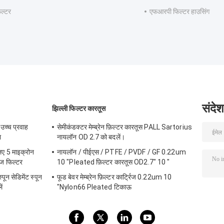
िल्टर
एफआरपी फिल्टर हाउसिंग
संदेश
झिल्ली फिल्टर कारतूस
च्च प्रवाह
सेमीकंडक्टर मेम्ब्रेन फ़िल्टर कारतूस PALL Sartorius
ा
नायलॉन OD 2.7 को बदलें।
िए 5 माइक्रोन
नायलॉन / पीईएस / PTFE / PVDF / GF 0.22um
रिज फिल्टर
10 "Pleated फ़िल्टर कारतूस OD2.7" 10 "
ून सेडिमेंट स्पून
फूड बेवर मेम्ब्रेन फ़िल्टर कार्ट्रिज 0.22um 10
ें
"Nylon66 Pleated टिकाऊ