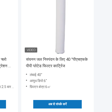
फ्लो
संघनन जल निस्पंदन के लिए 40 "पीएचएफके
्रेशन के
पीपी प्लेटेड फिल्टर कार्ट्रिज
लंबाई:40"
आयुध डिपो:6"
 बार @ 20 ℃
फ़िल्टर क्षेत्र:6㎡
अब से संपर्क करें