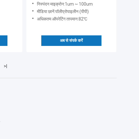
निस्पंदन माइक्रोन:1um ~ 100um
मीडिया छानें:पॉलीप्रोपाइलीन (पीपी)
अधिकतम ऑपरेटिंग तापमान:82℃
अब से संपर्क करें
>|
ज