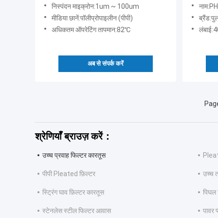
5um
निस्पंदन माइक्रोन:1um ~ 100um
नाम:PHF
मीडिया छानें:पॉलीप्रोपाइलीन (पीपी)
ब्रैंड:पु
अधिकतम ऑपरेटिंग तापमान:82℃
लंबाई:
अब से संपर्क करें
Page
श्रेणियाँ ब्राउज़ करें：
उच्च प्रवाह फिल्टर कारतूस
Pleat
पीपी Pleated फ़िल्टर
उच्च त
स्ट्रिंग घाव फ़िल्टर कारतूस
पिघल 
स्टेनलेस स्टील फिल्टर आवास
पावर प