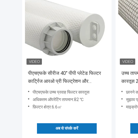
पीएचएफके सीरीज 40" पीपी प्लेटेड फिल्टर
उच्च तापम
कार्ट्रिज आरओ प्री फिल्ट्रेशन और
कारतूस 2
डिसेलिनेशन के लिए
पीएचएफके:उच्च प्रवाह फिल्टर कारतूस
छानने क
अधिकतम ऑपरेटिंग तापमान:82 ℃
सुझाव 
फ़िल्टर क्षेत्र:6.6㎡
माइक्र
अब से संपर्क करें