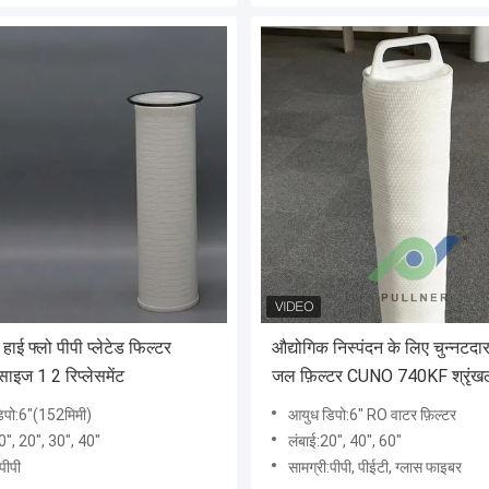
ई फ्लो पीपी प्लेटेड फिल्टर
औद्योगिक निस्पंदन के लिए चुन्नट
 साइज 1 2 रिप्लेसमेंट
जल फ़िल्टर CUNO 740KF श्रृं
बदलें
िपो:6"(152मिमी)
आयुध डिपो:6" RO वाटर फ़िल्टर
0", 20", 30", 40"
लंबाई:20", 40", 60"
पीपी
सामग्री:पीपी, पीईटी, ग्लास फाइबर