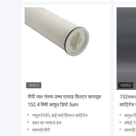
पीपी जल गंतव्य उच्च प्रवाह फ़िल्टर कारतूस
152mm हा
152.4 मिमी आयुध डिपो 5um
कार्ट्रिज
नमूना:PHFL हाई फ्लो फ़िल्टर कार्ट्रिज
आयुध ड
बाहर का व्यास:6 इंच
लंबाई:1
सामग्री:पीपी
सामग्री: