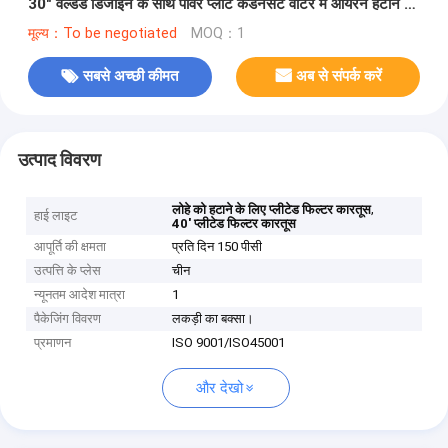
30" वेल्डेड डिजाइन के साथ पावर प्लांट कंडेनसेट वाटर में आयरन हटाने के
लिए
मूल्य：To be negotiated
MOQ：1
सबसे अच्छी कीमत
अब से संपर्क करें
उत्पाद विवरण
,
लोहे को हटाने के लिए प्लीटेड फिल्टर कारतूस
हाई लाइट
40' प्लीटेड फिल्टर कारतूस
आपूर्ति की क्षमता
प्रति दिन 150 पीसी
उत्पत्ति के प्लेस
चीन
न्यूनतम आदेश मात्रा
1
पैकेजिंग विवरण
लकड़ी का बक्सा।
प्रमाणन
ISO 9001/ISO45001
और देखो