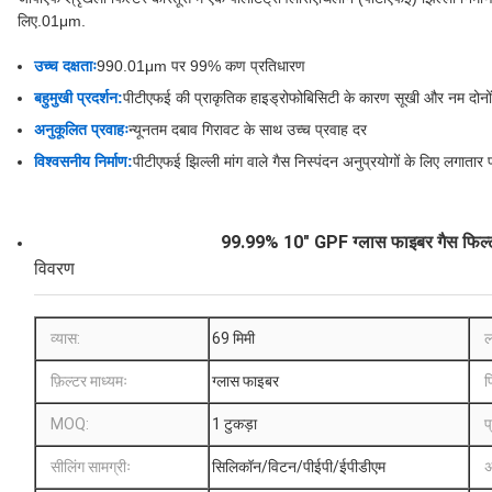
लिए.01μm.
उच्च दक्षताः
990.01μm पर 99% कण प्रतिधारण
बहुमुखी प्रदर्शन:
पीटीएफई की प्राकृतिक हाइड्रोफोबिसिटी के कारण सूखी और नम दोनों स्
अनुकूलित प्रवाहः
न्यूनतम दबाव गिरावट के साथ उच्च प्रवाह दर
विश्वसनीय निर्माण:
पीटीएफई झिल्ली मांग वाले गैस निस्पंदन अनुप्रयोगों के लिए लगातार प
99.99% 10" GPF ग्लास फाइबर गैस फिल्ट
विवरण
व्यास:
69 मिमी
ल
फ़िल्टर माध्यमः
ग्लास फाइबर
फ
MOQ:
1 टुकड़ा
प
सीलिंग सामग्रीः
सिलिकॉन/विटन/पीईपी/ईपीडीएम
अ