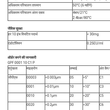
अधिकतम परिचालन तापमान
50°C (6 महीने)
अधिकतम परिचालन अंतर दबाव
4बार/21°C
2.4bar/80°C
जैविक सुरक्षा
हर 10 इंच विघटित पदार्थ
< 30mg
एंडोटॉक्सिन
0.25EU/ml
ऑर्डर करने की जानकारी
GPF 0001 10 C1 P
श्रृंखला
माइक्रोन
लम्बाई
अंत कैप 
जीपीएफ
00003
=0.003μm
05
=5"
C1
0001
=0.01μm
10
=10"
C3
0010
=0.1μm
20
=20"
C5
0020
=0.2μm
30
=30"
C6