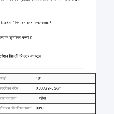
थितियों में निस्पंदन दक्षता बनाए रखता है
्रदर्शन सुनिश्चित करती है
रेशन झिल्ली फिल्टर कारतूस
म्बाईः
10"
िल्ट्रेशन रेटिंगः
0.003um-0.2um
्रसव का समय:
1 महीना
धिकतम ऑपरेटिंग तापमानः
80°C