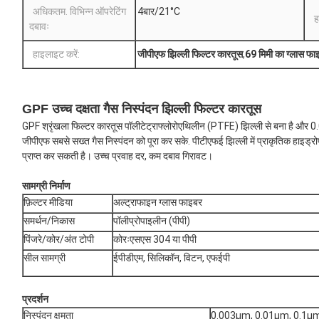
अधिकतम. विभिन्न ऑपरेटिंग
4बार/21°C
ह
दबावः
हाइलाइट करें:
जीपीएफ झिल्ली फिल्टर कारतूस
,
69 मिमी का ग्लास फा
GPF उच्च दक्षता गैस निस्पंदन झिल्ली फिल्टर कारतूस
GPF श्रृंखला फिल्टर कारतूस पॉलीटेट्राफ्लोरोएथिलीन (PTFE) झिल्ली से बना है और
जीपीएफ सबसे सख्त गैस निस्पंदन को पूरा कर सके. पीटीएफई झिल्ली में प्राकृतिक हाइड्रोफो
प्राप्त कर सकती है। उच्च प्रवाह दर, कम दबाव गिरावट।
सामग्री निर्माण
फ़िल्टर मीडिया
अल्ट्राफाइन ग्लास फाइबर
समर्थन/निकास
पॉलीप्रोपाइलीन (पीपी)
पिंजरे/कोर/अंत टोपी
कोरःएसएस 304 या पीपी
सील सामग्री
ईपीडीएम, सिलिकॉन, विटन, एफईपी
प्रदर्शन
निस्पंदन क्षमता
0.003μm, 0.01μm, 0.1μ