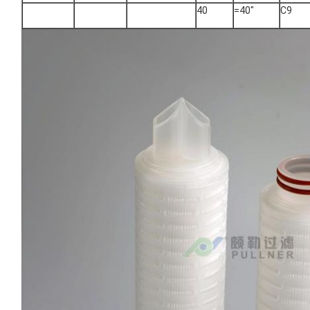
40
=40"
C9