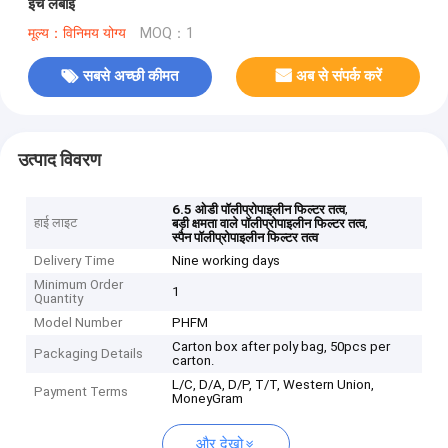
इंच लंबाई
मूल्य：विनिमय योग्य
MOQ：1
सबसे अच्छी कीमत
अब से संपर्क करें
उत्पाद विवरण
,
6.5 ओडी पॉलीप्रोपाइलीन फिल्टर तत्व
हाई लाइट
,
बड़ी क्षमता वाले पॉलीप्रोपाइलीन फिल्टर तत्व
स्पैन पॉलीप्रोपाइलीन फिल्टर तत्व
Delivery Time
Nine working days
Minimum Order
1
Quantity
Model Number
PHFM
Carton box after poly bag, 50pcs per
Packaging Details
carton.
L/C, D/A, D/P, T/T, Western Union,
Payment Terms
MoneyGram
और देखो