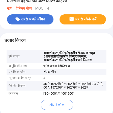
रिप्लेसमेंट हाई फ्लो पीपी वाटर फिल्टर कार्ट्रिज
मूल्य：विनिमय योग्य
MOQ：4
सबसे अच्छी कीमत
अब से संपर्क करें
उत्पाद विवरण
,
अलवणीकरण पॉलीप्रोपाइलीन फिल्टर कारतूस
हाई लाइट
,
6 इंच पॉलीप्रोपाइलीन फिल्टर कारतूस
अलवणीकरण पॉलीप्रोपाइलीन पानी फिल्टर;
आपूर्ति की क्षमता
प्रति सप्ताह 1500 पीसी
उत्पत्ति के प्लेस
शंघाई, चीन
न्यूनतम आदेश मात्रा
4
40 '': 1092 मिमी * 362 मिमी * 362 मिमी / 4 पीसी,
पैकेजिंग विवरण
60 '': 1572 मिमी * 362 मिमी * 362 म
प्रमाणन
ISO45001/140019001
और देखो