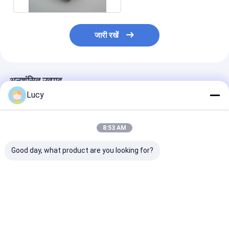
जारी रखें
अनुशंसित उत्पाद
Lucy
8:53 AM
Good day, what product are you looking for?
उच्च तापमान प्रतिरोध और
7-माइक्रोन रेटिंग के साथ
110m3/h प्रवाह द
ISO9001 प्रमाणन के साथ
60-इंच उच्च प्रवाह कंडेनसेट
साथ 60in लंबाई उच
40 माइक्रोन उच्च प्रवाह
पॉलिशिंग फिल्टर कारतूस
तापमान पानी फिल्टर
फिल्टर कारतूस
सबसे अच्छी कीमत
सबसे अच्छी कीमत
सबसे अच्छी 