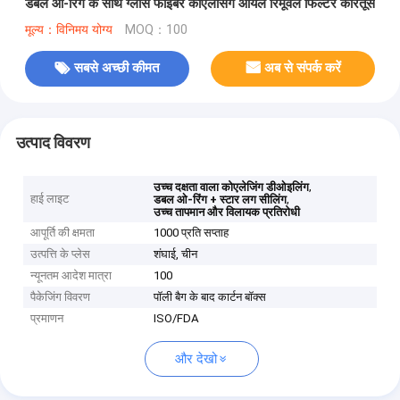
डबल ओ-रिंग के साथ ग्लास फाइबर कोएलेसिंग ऑयल रिमूवल फिल्टर कारतूस
मूल्य：विनिमय योग्य
MOQ：100
सबसे अच्छी कीमत
अब से संपर्क करें
उत्पाद विवरण
,
उच्च दक्षता वाला कोएलेजिंग डीओइलिंग
हाई लाइट
,
डबल ओ-रिंग + स्टार लग सीलिंग
उच्च तापमान और विलायक प्रतिरोधी
आपूर्ति की क्षमता
1000 प्रति सप्ताह
उत्पत्ति के प्लेस
शंघाई, चीन
न्यूनतम आदेश मात्रा
100
पैकेजिंग विवरण
पॉली बैग के बाद कार्टन बॉक्स
प्रमाणन
ISO/FDA
और देखो