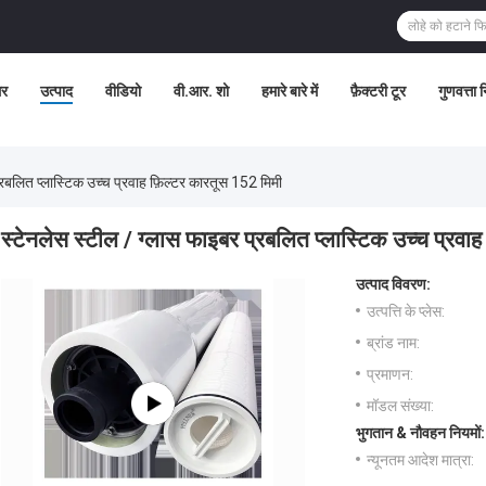
र
उत्पाद
वीडियो
वी.आर. शो
हमारे बारे में
फ़ैक्टरी टूर
गुणवत्ता 
्रबलित प्लास्टिक उच्च प्रवाह फ़िल्टर कारतूस 152 मिमी
स्टेनलेस स्टील / ग्लास फाइबर प्रबलित प्लास्टिक उच्च प्रवा
उत्पाद विवरण:
उत्पत्ति के प्लेस:
ब्रांड नाम:
प्रमाणन:
मॉडल संख्या:
भुगतान & नौवहन नियमों:
न्यूनतम आदेश मात्रा: