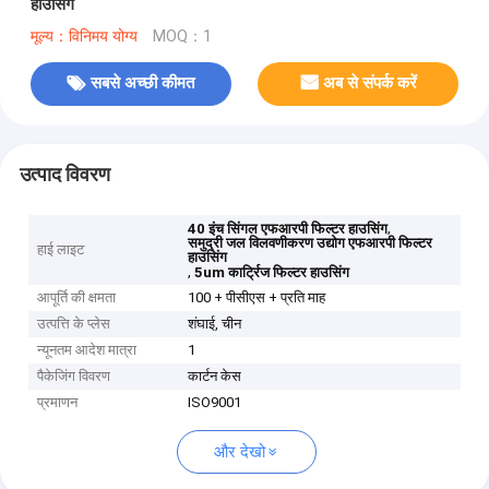
हाउसिंग
मूल्य：विनिमय योग्य
MOQ：1
सबसे अच्छी कीमत
अब से संपर्क करें
उत्पाद विवरण
,
40 इंच सिंगल एफआरपी फिल्टर हाउसिंग
समुद्री जल विलवणीकरण उद्योग एफआरपी फिल्टर
हाई लाइट
हाउसिंग
,
5um कार्ट्रिज फिल्टर हाउसिंग
आपूर्ति की क्षमता
100 + पीसीएस + प्रति माह
उत्पत्ति के प्लेस
शंघाई, चीन
न्यूनतम आदेश मात्रा
1
पैकेजिंग विवरण
कार्टन केस
प्रमाणन
ISO9001
और देखो