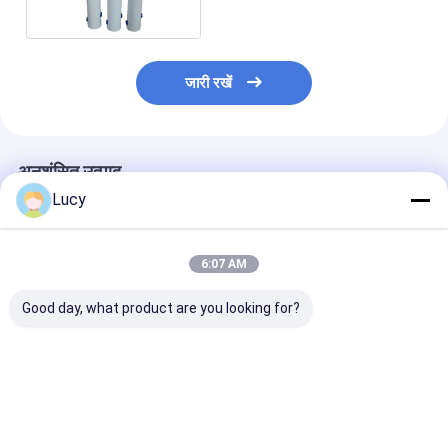
जारी रखें
अनुशंसित उत्पाद
Lucy
6:07 AM
Good day, what product are you looking for?
पी-एससीएफ सीरीज स्व-
शराब आवेदन के लिए आरओ
एसएस 304 क्षैतिज स
स्वच्छता फिल्ट्रेशन उपकरण
प्रीफिल्ट्रेशन और संरक्षण
स्टील फ़िल्टर हाउसिं
सतत ऑनलाइन फिल्ट्रेशन
जल निस्पंदन औद्योगिक
एसडब्ल्यूआरओ आरओ 
और बुद्धिमान नियंत्रण प्रणाली
स्टेनलेस स्टील फ़िल्टर आवास
जल उपचार निकला 
के लिए धातु केज वायर फिल्टर
किनारा
सबसे अच्छी कीमत
सबसे अच्छी कीमत
सबसे अच्छी 
कारतूस के साथ