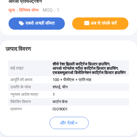
आरओ प्रीफिल्ट्रेशन
मूल्य：विनिमय योग्य
MOQ：1
सबसे अच्छी कीमत
अब से संपर्क करें
उत्पाद विवरण
,
शीसे रेशा झिल्ली कार्ट्रिज फ़िल्टर हाउसिंग
हाई लाइट
,
आरओ स्टेनलेस स्टील कार्ट्रिज फ़िल्टर हाउसिंग
एसडब्ल्यूआरओ डिसेलिनेशन कार्ट्रिज फ़िल्टर हाउसिंग
आपूर्ति की क्षमता
100 + पीसीएस + प्रति माह
उत्पत्ति के प्लेस
शंघाई, चीन
न्यूनतम आदेश मात्रा
1
पैकेजिंग विवरण
कार्टन केस
प्रमाणन
ISO9001
और देखो