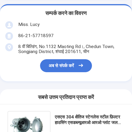
सम्पर्क करने का विवरण
Miss. Lucy
86-21-57718597
8 वीं बिल्डिंग, No.1132 Maoting Rd।, Chedun Town,
Songjiang District, शंघाई 201611, चीन
अब से संपर्क करें
सबसे उत्तम प्रतिदान प्राप्त करें
एसएस 304 क्षैतिज स्टेनलेस स्टील फ़िल्टर
हाउसिंग एसडब्ल्यूआरओ आरओ प्लांट जल
उपचार निकला हुआ किनारा 1.0 एमपीए