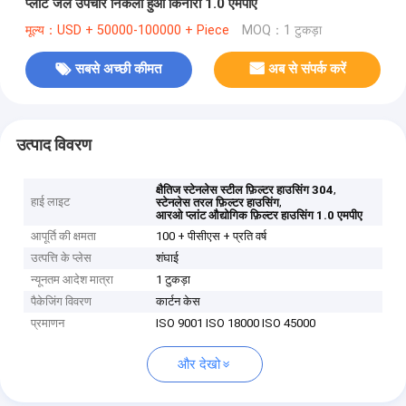
प्लांट जल उपचार निकला हुआ किनारा 1.0 एमपीए
मूल्य：USD + 50000-100000 + Piece
MOQ：1 टुकड़ा
सबसे अच्छी कीमत
अब से संपर्क करें
उत्पाद विवरण
,
क्षैतिज स्टेनलेस स्टील फ़िल्टर हाउसिंग 304
हाई लाइट
,
स्टेनलेस तरल फ़िल्टर हाउसिंग
आरओ प्लांट औद्योगिक फ़िल्टर हाउसिंग 1.0 एमपीए
आपूर्ति की क्षमता
100 + पीसीएस + प्रति वर्ष
उत्पत्ति के प्लेस
शंघाई
न्यूनतम आदेश मात्रा
1 टुकड़ा
पैकेजिंग विवरण
कार्टन केस
प्रमाणन
ISO 9001 ISO 18000 ISO 45000
और देखो