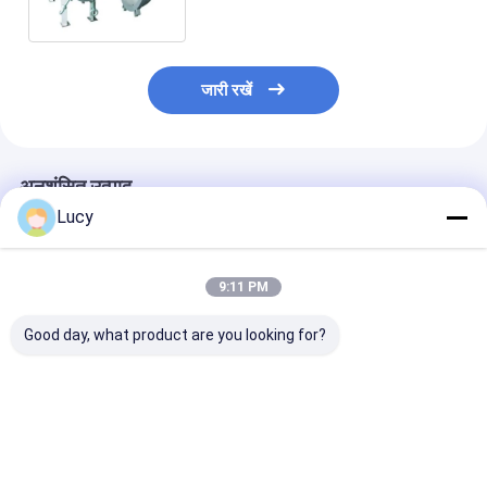
जारी रखें
अनुशंसित उत्पाद
Lucy
9:11 PM
Good day, what product are you looking for?
पी-एससीएफ सीरीज स्व-
शीसे रेशा झिल्ली कार्ट्रिज
शराब आवेदन के ल
स्वच्छता फिल्ट्रेशन उपकरण
फ़िल्टर हाउसिंग
प्रीफिल्ट्रेशन और सं
सतत ऑनलाइन फिल्ट्रेशन
एसडब्ल्यूआरओ डिसेलिनेशन
जल निस्पंदन औद्योग
और बुद्धिमान नियंत्रण प्रणाली
आरओ प्रीफिल्ट्रेशन
स्टेनलेस स्टील फ़िल
के लिए धातु केज वायर फिल्टर
सबसे अच्छी कीमत
सबसे अच्छी कीमत
सबसे अच्छी 
कारतूस के साथ