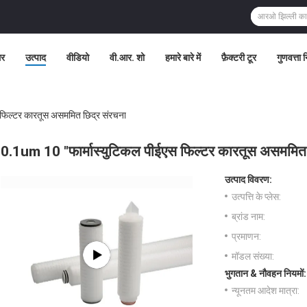
र
उत्पाद
वीडियो
वी.आर. शो
हमारे बारे में
फ़ैक्टरी टूर
गुणवत्ता 
फिल्टर कारतूस असममित छिद्र संरचना
0.1um 10 "फार्मास्युटिकल पीईएस फिल्टर कारतूस असममित 
उत्पाद विवरण:
उत्पत्ति के प्लेस:
ब्रांड नाम:
प्रमाणन:
मॉडल संख्या:
भुगतान & नौवहन नियमों:
न्यूनतम आदेश मात्रा: