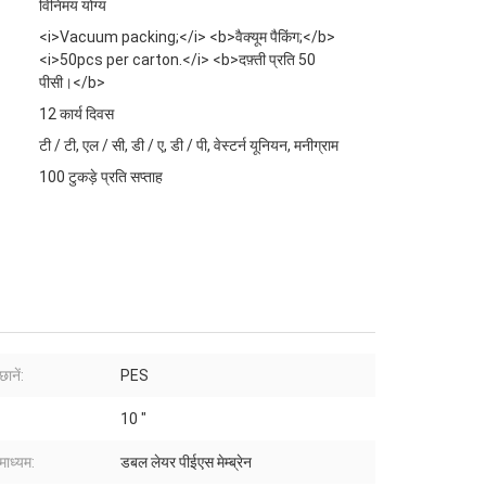
विनिमय योग्य
<i>Vacuum packing;</i> <b>वैक्यूम पैकिंग;</b>
<i>50pcs per carton.</i> <b>दफ़्ती प्रति 50
पीसी।</b>
12 कार्य दिवस
टी / टी, एल / सी, डी / ए, डी / पी, वेस्टर्न यूनियन, मनीग्राम
100 टुकड़े प्रति सप्ताह
ानें:
PES
10 "
माध्यम:
डबल लेयर पीईएस मेम्ब्रेन