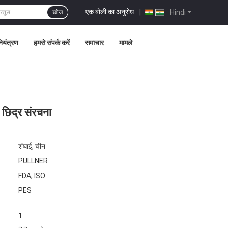
एक बोली का अनुरोध
|
Hindi
खोज
नियंत्रण
हमसे संपर्क करें
समाचार
मामले
छिद्र संरचना
शंघाई, चीन
PULLNER
FDA, ISO
PES
1