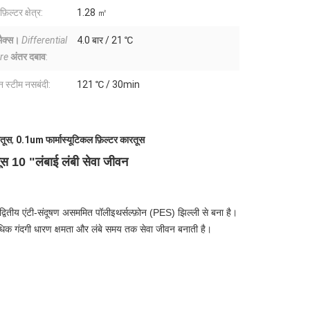
फ़िल्टर क्षेत्र:
1.28 ㎡
मैक्स।
Differential
4.0 बार / 21 ℃
re
अंतर दबाव
:
 स्टीम नसबंदी:
121 ℃ / 30min
तूस
,
0.1um फार्मास्यूटिकल फ़िल्टर कारतूस
ूस 10 "लंबाई लंबी सेवा जीवन
्वितीय एंटी-संदूषण असममित पॉलीइथर्सल्फ़ोन (PES) झिल्ली से बना है।
्यधिक गंदगी धारण क्षमता और लंबे समय तक सेवा जीवन बनाती है।