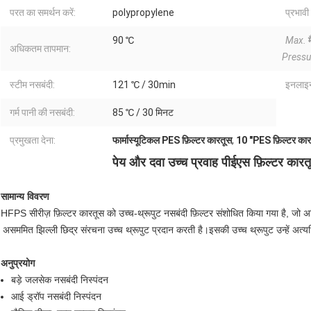
परत का समर्थन करें:
polypropylene
प्रभावी 
90 ℃
Max.
अधिकतम तापमान:
Pressu
स्टीम नसबंदी:
121 ℃ / 30min
इनलाइन
गर्म पानी की नसबंदी:
85 ℃ / 30 मिनट
प्रमुखता देना:
फार्मास्यूटिकल PES फ़िल्टर कारतूस
,
10 "PES फ़िल्टर कार
पेय और दवा उच्च प्रवाह पीईएस फ़िल्टर कारत
सामान्य विवरण
HFPS सीरीज़ फ़िल्टर कारतूस को उच्च-थ्रूपुट नसबंदी फ़िल्टर संशोधित किया गया है, जो अद
असममित झिल्ली छिद्र संरचना उच्च थ्रूपुट प्रदान करती है।इसकी उच्च थ्रूपुट उन्हें अत
अनुप्रयोग
बड़े जलसेक नसबंदी निस्पंदन
आई ड्रॉप नसबंदी निस्पंदन