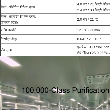
4.0 बार / 21 डिग्री सेल्स
मैक्स।ऑपरेटिंग विभिन्न दबाव:
2.4 बार / 80 डिग्री सेल्स
मैक्स।ऑपरेटिंग विभिन्न दबाव:
2.0 बार / 21 ℃
(विपरीत दिशा)
स्टीम नसबंदी
121 ℃ / 30min
निस्पंदन क्षेत्र
0.6-0.7㎡ / 10 ''
प्रत्येक 10''Dissolut
जैव सुरक्षा
एंडोटॉक्सिन 25 0.25EU /