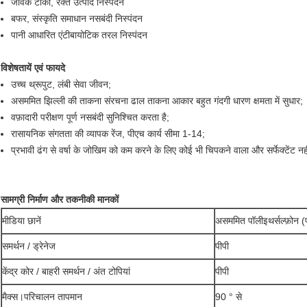
जैविक टीका, रक्त उत्पाद निस्पंदन
बफर, संस्कृति समाधान नसबंदी निस्पंदन
पानी आधारित एंटीबायोटिक तरल निस्पंदन
विशेषतायें एवं फायदे
उच्च थ्रूपुट, लंबी सेवा जीवन;
असममित झिल्ली की ताकना संरचना ढाल ताकना आकार बहुत गंदगी धारण क्षमता में सुधार;
वफ़ादारी परीक्षण पूर्ण नसबंदी सुनिश्चित करता है;
रासायनिक संगतता की व्यापक रेंज, पीएच कार्य सीमा 1-14;
प्रभावी ढंग से वर्षा के जोखिम को कम करने के लिए कोई भी चिपकने वाला और सर्फेक्टेंट नह
सामग्री निर्माण और तकनीकी मानकों
मीडिया छानें
असममित पॉलीइथर्सल्फ़ोन (
समर्थन / ड्रेनेज
पीपी
केंद्र कोर / बाहरी समर्थन / अंत टोपियां
पीपी
मैक्स।परिचालन तापमान
90 ° से