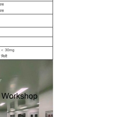
ियस
ियस
ion ＜ 30mg
 मिली