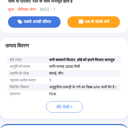
साथ या प्रीसिट राल के साथ घनीभूत होता है
मूल्य：विनिमय योग्य
MOQ：1
सबसे अच्छी कीमत
अब से संपर्क करें
उत्पाद विवरण
हाई लाइट
,
पानी चमकाने फिल्टर
लोहे को हटाने फिल्टर कारतूस
आपूर्ति की क्षमता
प्रति सप्ताह 2000 पीसी
उत्पत्ति के प्लेस
शंघाई, चीन
न्यूनतम आदेश मात्रा
1
पैकेजिंग विवरण
अनुकूलित लकड़ी के गत्ते का डिब्बा afer पाली बैग है।
प्रमाणन
FDA
और देखो