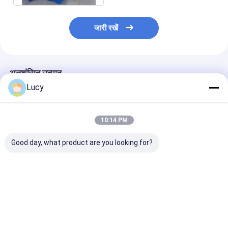
जारी रखें
अनुशंसित उत्पाद
Lucy
10:14 PM
Good day, what product are you looking for?
60 इंच की लंबाई
चीनी कारखाने पावर प्लांट
थर्मल पावर प्लांट स्ट्
पॉलीप्रोपाइलीन (पीपी)
फिल्टर 70 इंच जल उपचार
फ़िल्टर, PALL 
सामग्री उच्च प्रवाह PHFZ
फिल्टर कारतूस
बैकवाशबल फ़िल्टर तत
संघनक चमकाने फिल्टर
बदलें
कारतूस
सबसे अच्छी कीमत
सबसे अच्छी कीमत
सबसे अच्छी 