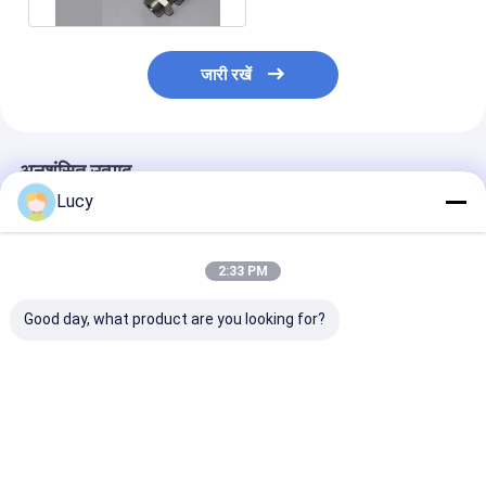
जारी रखें
अनुशंसित उत्पाद
Lucy
2:33 PM
Good day, what product are you looking for?
316L स्टेनलेस स्टील प्लीटेड
25um 50um माइक्रोन
5 7 परतें स्टेनलेस स
फिल्टर कारतूस बड़े फिल्ट्रेशन
स्टेनलेस स्टील फ़िल्टर
फिल्टर वायर मेष आरओ
क्षेत्र और उच्च तापमान
Backflushing जॉनसन
निस्पंदन
प्रतिरोध के साथ
चलनी ट्यूब
सबसे अच्छी कीमत
सबसे अच्छी कीमत
सबसे अच्छी 