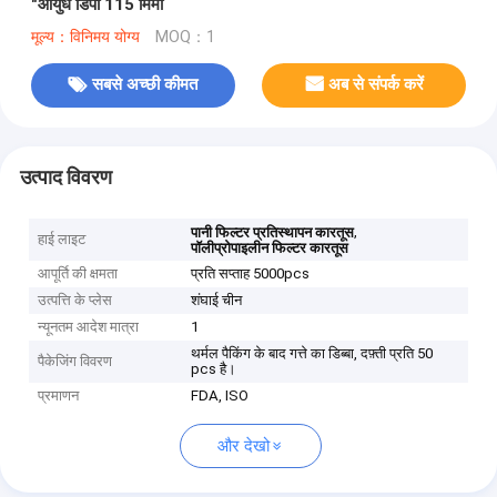
"आयुध डिपो 115 मिमी
मूल्य：विनिमय योग्य
MOQ：1
सबसे अच्छी कीमत
अब से संपर्क करें
उत्पाद विवरण
,
पानी फिल्टर प्रतिस्थापन कारतूस
हाई लाइट
पॉलीप्रोपाइलीन फिल्टर कारतूस
आपूर्ति की क्षमता
प्रति सप्ताह 5000pcs
उत्पत्ति के प्लेस
शंघाई चीन
न्यूनतम आदेश मात्रा
1
थर्मल पैकिंग के बाद गत्ते का डिब्बा, दफ़्ती प्रति 50
पैकेजिंग विवरण
pcs है।
प्रमाणन
FDA, ISO
और देखो