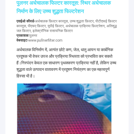
पुलनर अर्धचालक फिल्टर कारतूस: स्थिर अर्धचालक
निर्माण के लिए उच्च शुद्धता फिल्टरेशन
एसईओ कीवर्डः
अर्धचालक फ़िल्टर कारतूस, उच्च शुद्धता फ़िल्टर, पीटीएफई फ़िल्टर
कारतूस, पीएफए फ़िल्टर, यूपीई फ़िल्टर, अर्धचालक प्रक्रिया फ़िल्टरेशन, अतिशुद्ध
जल फ़िल्टर, इलेक्ट्रॉनिक रासायनिक फ़िल्टर
प्रकाशक:
पुलनर
वेबसाइटः
www.pullnerfilter.com
अर्धचालक विनिर्माण में, अत्यंत छोटे कण, जेल, धातु आयन या कार्बनिक
प्रदूषक भी वेफर उपज और प्रक्रिया स्थिरता को प्रभावित कर सकते
हैं।निस्पंदन केवल एक साधारण पृथक्करण प्रक्रिया नहीं है, लेकिन उच्च
शुद्धता वाले उत्पादन वातावरण में प्रदूषण नियंत्रण का एक महत्वपूर्ण
हिस्सा भी है।