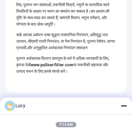
sintered
एवं विकास
झिल्ली फिल्टर कारतूस
लिए, पुलनर भाग संख्याओं, तकनीकी चित्रों, नमूनों या वास्तविक कार्य
फिल्टर; तेल
और सत्या
स्थितियों के आधार पर चयन का समर्थन कर सकता है।हम आयाम की
और गैस
टीम से लै
पीपी Pleated फ़िल्टर
फिल्टर के सभी
है।, ग्राहक
पुष्टि के साथ मदद कर सकते हैं, सामग्री मिलान, नमूना परीक्षण, और
प्रकार.
के लिए
योग्यता के बाद थोक आपूर्ति।
गुणवत्तापूर्
उच्च तापमान पानी फ़िल्टर
उत्पाद
चाहे आपका आवेदन उच्च शुद्धता रासायनिक निस्पंदन, अतिशुद्ध जल
प्रदान करे
उपचार, सीएमपी स्लरी निस्पंदन, या गैस निस्पंदन है, पुलनर पेशेवर, लागत
कंडेनसेट पॉलिशिंग फ़िल्टर
प्रभावी,और अनुकूलित अर्धचालक निस्पंदन समाधान.
स्ट्रिंग घाव फ़िल्टर कारतूस
पुलनर अर्धचालक फिल्टर कारतूस के बारे में अधिक जानकारी के लिए,
कृपया देखें
www.pullnerfilter.com
या तकनीकी सहायता और
पिघल उड़ा फ़िल्टर कारतूस
उत्पाद चयन के लिए हमसे संपर्क करें।
स्टेनलेस स्टील फ़िल्टर कार्ट्रिज
स्टेनलेस स्टील फिल्टर आवास
अनुशंसित उत्पाद
Lucy
पावर प्लांट फ़िल्टर कारतूस
माइक्रोइलेक्ट्रॉनिक फ़िल्टर
7:13 AM