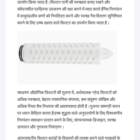
घुमाया गया
मीटर
उपयोग किया जाता है।फिल्टर पानी की स्वच्छता बनाए रखने और
वी.आर. शो
फ़िल्टर
हैं
स्वच्छ
संवेदनशील प्रक्रिया उपकरण की रक्षा करने में मदद करते हैंगैस निस्पंदन
कारतूस, उच्च
कमरा
, और
में वायुमंडलीय कणों को नियंत्रित करने और स्वच्छ गैस वितरण सुनिश्चित
प्रवाह फ़िल्टर
विभिन्न
हमारे बारे में
करने के लिए उच्च दक्षता वाले फिल्टर का उपयोग किया जाता है।
कारतूस,
सटीक
कंडेनसेट
फिल्टर
शंघाई पुलनर
फ़ैक्टरी टूर
पॉलिशिंग
कारतूस के
फिल्ट्रेशन
घुमाया हुआ
लिए 10 से
टेक्नोलॉजी
फ़िल्टर तत्व,
अधिक
गुणवत्ता नियंत्रण
कं,
कंडेनसेट
उत्पादन
लिमिटेड
सूक्ष्म
पॉलिशिंग
लाइनों. स
झिल्ली
हमसे संपर्क करें
स्ट्रिंग घाव
गुणवत्ता
निस्पंदन
फ़िल्टर तत्व,
नियंत्रण
उपकरण और
हमारे
झिल्ली के साथ
उत्पादों,
समाचार
उत्पादन
निस्पंदन
घाव फ़िल्टर
अंतरराष्ट्
मुख्य
प्रणालियों के
संयंत्र:
कारतूस,पिघला
प्रमाणन
उत्पाद:
अनुसंधान
मामले
हुआ फ़िल्टर,
मानकों के
साधारण औद्योगिक फिल्टरों की तुलना में, अर्धचालक-ग्रेड फिल्टरों को
एवं विकास,
धातु कीज तार
अनुसार, 
अधिक स्वच्छता, बेहतर रासायनिक संगतता, कम संदूषण जोखिम और
उत्पादन और
फिल्टर, धातु
ही समय
बिक्री को
अधिक स्थिर बैच स्थिरता की आवश्यकता होती है।पुलनर सामग्री चयन
sintered
में,यह एक
एकीकृत
पर ध्यान केंद्रित करता हैउच्च शुद्धता वाले अनुप्रयोगों के लिए विश्वसनीय
जाल फिल्टर,
अच्छी तर
उच्च प्रवाह फिल्टर कारतूस
करने वाला
sintered
से संरचित
निस्पंदन समाधान प्रदान करने के लिए, संरचनात्मक डिजाइन, स्वच्छ
एक प्रसिद्ध
फाइबर महसूस
उच्च स्तर
उत्पादन और गुणवत्ता नियंत्रण।
उद्यम है।
Pleated फ़िल्टर कारतूस
फिल्टर, और
तकनीकी
शक्ति
अनुसंधान
अंतरराष्ट्रीय फिल्टर ब्रांडों के विकल्पों की तलाश करने वाले ग्राहकों के